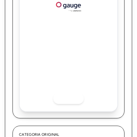
Gauge
Mi Itaú: Transformação da Experiência
Digital para Tornar Benefícios Bancários
Visíveis e Valorizados
Quer saber mais sobre o finalista? Acesse
as redes sociais.
LINKEDIN
CATEGORIA ORIGINAL