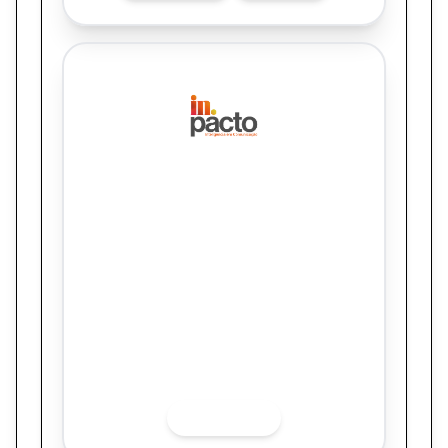
IN.PACTO COMUNICAÇÃO
CORPORATIVA E DIGITAL SS
Natura no Festival Na Praia: experiência de
marca, PR e influência digital
Quer saber mais sobre o finalista? Acesse
as redes sociais.
INSTAGRAM