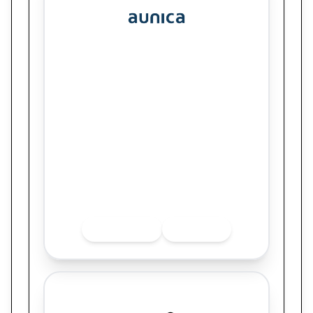
aunica
Como a Beontag cresceu 571% com o
tráfego de plataformas de IA, como o
ChatGPT
Quer saber mais sobre o finalista? Acesse
as redes sociais.
INSTAGRAM
LINKEDIN