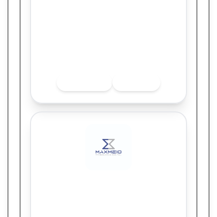
Ensino Médio.
Quer saber mais sobre o finalista? Acesse
as redes sociais.
INSTAGRAM
LINKEDIN
Maxmeio Tecnologia
Sesi Escola SGA - Campanha de Matrículas
2026.