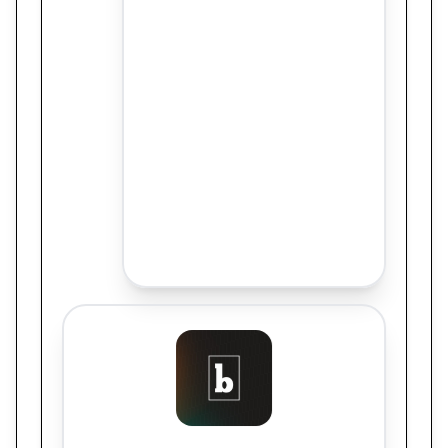
GOOH- MEDIA & DESIGN
Inteligência Sebrae
Sem links informados
Binder