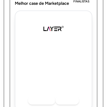
FINALISTAS
Melhor case de Marketplace
Layer Up
Case Novembro Absurdo iFood | Como a
Layer Up traduziu a Black Friday para o
interior com cultura e nostalgia
Quer saber mais sobre o finalista? Acesse
as redes sociais.
INSTAGRAM
LINKEDIN