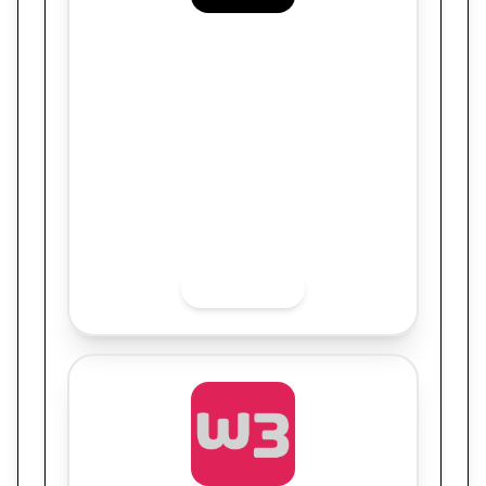
Jogga Performance Digital
Deskontão: a virada de eficiência que
dobrou a performance com metade do
investimento
Quer saber mais sobre o finalista? Acesse
as redes sociais.
INSTAGRAM