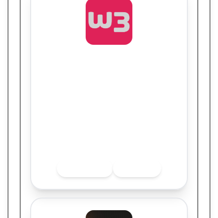
W3haus
Getnet e Dona Jura
Quer saber mais sobre o finalista? Acesse
as redes sociais.
INSTAGRAM
LINKEDIN