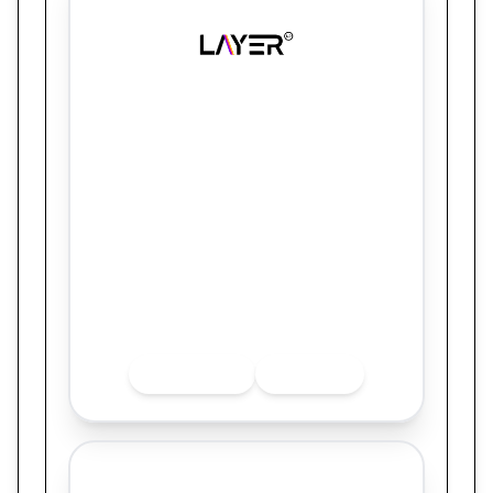
Layer Up
ALE Combustíveis: como a hiper-
regionalização com influenciadores
unificou a marca e gerou 6 milhões de
visualizações em 7 estados
Quer saber mais sobre o finalista? Acesse
as redes sociais.
INSTAGRAM
LINKEDIN