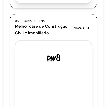
CATEGORIA ORIGINAL
Melhor case de Construção
FINALISTAS
Civil e imobiliário
BW8 MARTECH
Subcategoria prática: Aplicativos de
agendamento de visitas e propostas
digitais. Torre Sul: distribuição inteligente
de leads no WhatsApp que acelerou
atendimento, reduziu perdas e otimizou a
força de vendas imobiliária