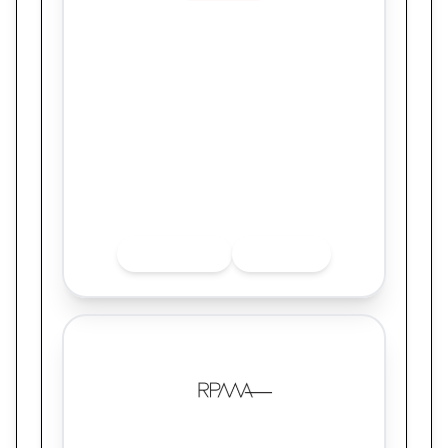
W3haus
Tinta Mágica: Coca-cola transformou o
Natal em um movimento de reconstrução
no Rio Grande do Sul.
Quer saber mais sobre o finalista? Acesse
as redes sociais.
INSTAGRAM
LINKEDIN