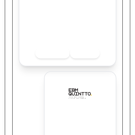
Testamento Solidário do UNICEF Brasil
Quer saber mais sobre o finalista? Acesse
as redes sociais.
INSTAGRAM
LINKEDIN
EBMQUINTTO
Nós Ouvimos e Não Julgamos