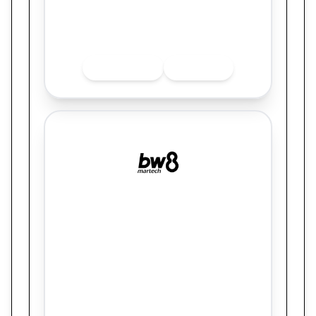
Quer saber mais sobre o finalista? Acesse
as redes sociais.
INSTAGRAM
LINKEDIN
BW8 MARTECH
Subcategoria prática: Campanhas
integradas para lançamento imobiliário.
Título do Case: Prestes Construtora: como
dados, segmentação inteligente e
marketing integrado geraram o maior ROI
da história da empresa