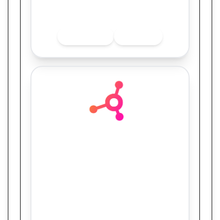
Quer saber mais sobre o finalista? Acesse
as redes sociais.
INSTAGRAM
LINKEDIN
Intermídias
Saúde em Movimento: A Engenharia Digital
por trás da expansão do laboratório HSI.
Como a Intermídias transformou tradição
em performance e triplicou o ticket médio
da coleta domiciliar.