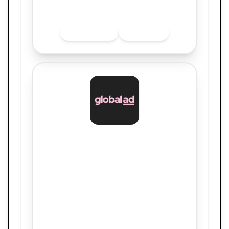
Quer saber mais sobre o finalista? Acesse
as redes sociais.
INSTAGRAM
LINKEDIN
Global AD
Vacinar - Campanha de Vacinação
Corporativa
Quer saber mais sobre o finalista? Acesse