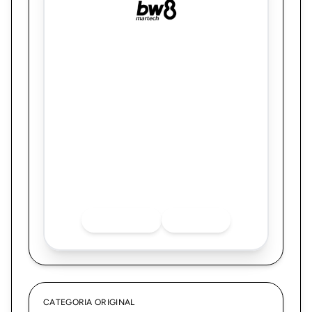
BW8 MARTECH
Meu Mundo MIT: o ecossistema digital que
transforma compradores Mitsubishi em
uma comunidade ativa de experiências,
relacionamento e vendas
Quer saber mais sobre o finalista? Acesse
as redes sociais.
INSTAGRAM
LINKEDIN
CATEGORIA ORIGINAL