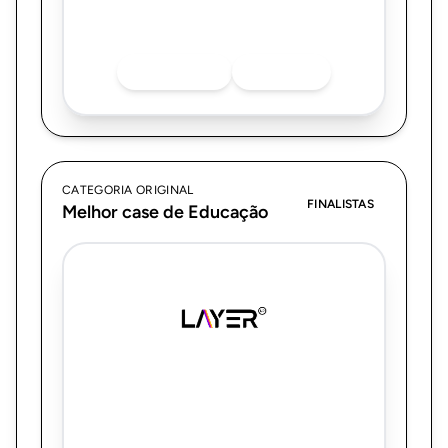
Quer saber mais sobre o finalista? Acesse
as redes sociais.
INSTAGRAM
LINKEDIN
CATEGORIA ORIGINAL
FINALISTAS
Melhor case de Educação
Layer Up
200 milhões de impacto e metas
superadas. Como a Layer Up impulsionou a
editora SM Educação no PNLD 2026 do