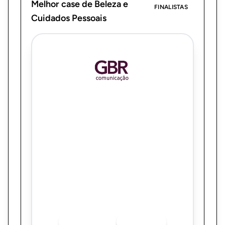
Melhor case de Beleza e
FINALISTAS
Cuidados Pessoais
GBR Comunicação
Humanização e pertencimento: os pilares
da estratégia digital de employer branding
da Coty
Quer saber mais sobre o finalista? Acesse
as redes sociais.
INSTAGRAM
LINKEDIN