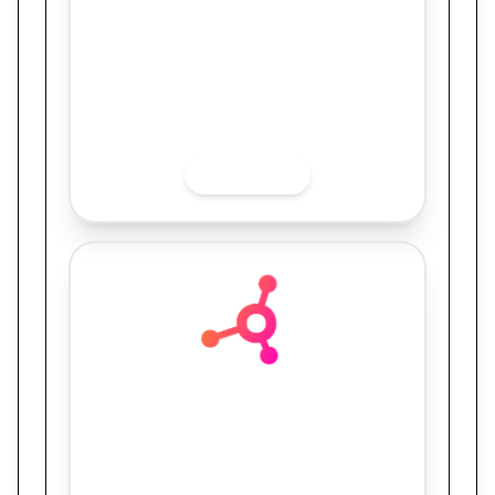
Quer saber mais sobre o finalista? Acesse
as redes sociais.
INSTAGRAM
Intermídias
Tradição e Agilidade: Como a Intermídias
potencializou uma janela de oportunidade
comprimida para superar as metas
históricas da Faculdade Santa Casa no