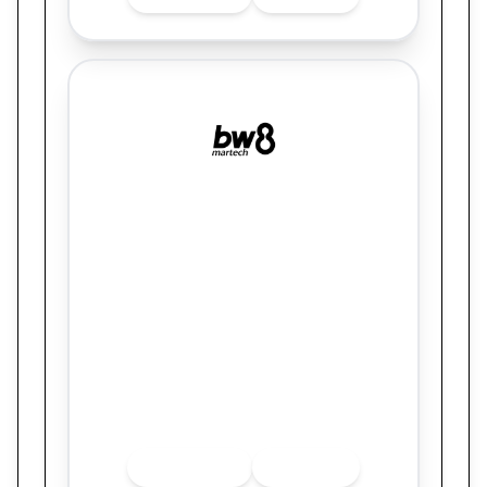
BW8 MARTECH
Miss Rose Pré-Black Friday: como dados,
automação e personalização escalaram o
e-commerce sem depender de desconto
agressivo
Quer saber mais sobre o finalista? Acesse
as redes sociais.
INSTAGRAM
LINKEDIN