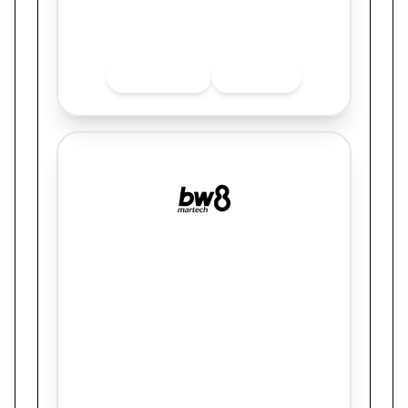
Quer saber mais sobre o finalista? Acesse
as redes sociais.
INSTAGRAM
LINKEDIN
BW8 MARTECH
Subcategoria prática: Imobiliárias e
plataformas de venda/aluguel de imóveis.
RE/MAX Brasil: como um arco narrativo
estratégico transformou eventos em
vendas e acelerou em 31% o resultado
anual de franquias